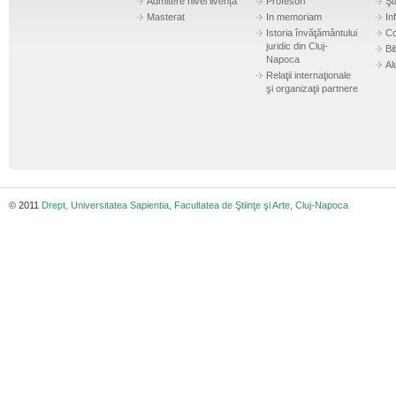
Admitere nivel livență
Profesori
Şti
Masterat
In memoriam
In
Istoria învăţământului
Co
juridic din Cluj-
Bi
Napoca
Al
Relaţii internaţionale
şi organizaţii partnere
© 2011
Drept, Universitatea Sapientia, Facultatea de Ştiinţe şi Arte, Cluj-Napoca