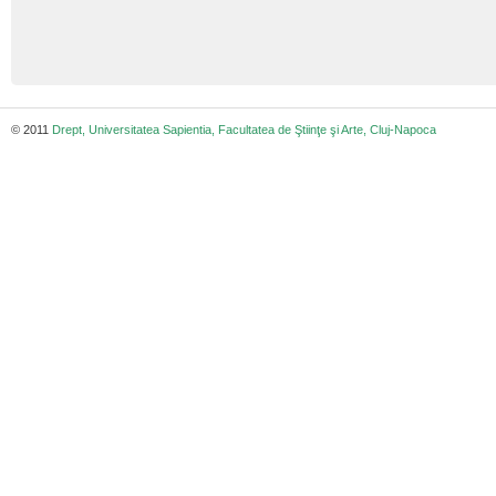
© 2011
Drept, Universitatea Sapientia, Facultatea de Ştiinţe şi Arte, Cluj-Napoca