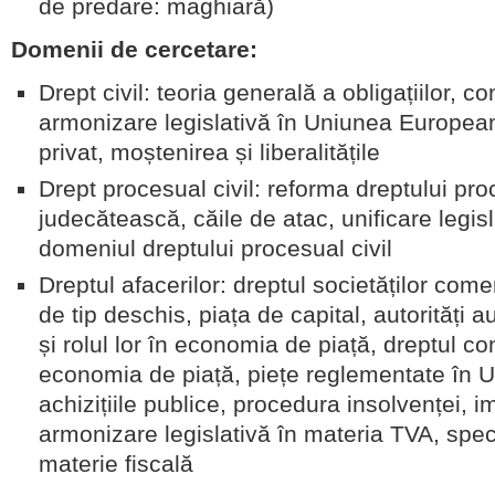
de predare: maghiară)
Domenii de cercetare:
Drept civil: teoria generală a obligațiilor, c
armonizare legislativă în Uniunea European
privat, moștenirea și liberalitățile
Drept procesual civil: reforma dreptului pro
judecătească, căile de atac, unificare legis
domeniul dreptului procesual civil
Dreptul afacerilor: dreptul societăților comer
de tip deschis, piața de capital, autorități
și rolul lor în economia de piață, dreptul con
economia de piață, piețe reglementate în
achizițiile publice, procedura insolvenței, i
armonizare legislativă în materia TVA, specif
materie fiscală