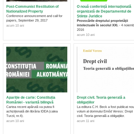
Post-Communist Restitution of
O nouă conferință internațională
Nationalized Property
organizată de Departamentul de
Conference announcement and call for
Științe Juridice
papers,
September 29, 2017
Provocările dreptului proprietăţii
intelectuale în secolul XXI.
- 4 noiemb
acum 10 ani
2016
acum 10 ani
Apariție de carte: Constituția
Drept civil. Teoria generală a
României - variantă bilingvă
obligațiilor
Cartea recent apărută va putea fi
La editura C.H. Beck a fost publicat nou
achiziționată din librăria IDEA (calea
volum al domnului
Emőd Veress:
Drept
Turzii, nr.4).
civil. Teoria generală a obligațiilor.
acum 10 ani
acum 11 ani