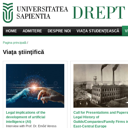
HOME
ADMITERE
DESPRE NOI
VIAŢA STUDENŢEASCĂ
Că
V
Pagina principală
/
Viaţa ştiinţifică
Legal implications of the
Call for Presentations and Papers
development of artificial
Legal History of
intelligence (AI)
Guilds/Companies/Family Firms i
Interview with Prof. Dr. Emőd Veress
East-Central Europe