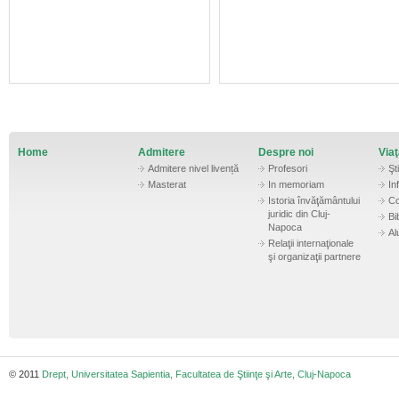
Home
Admitere
Despre noi
Via
Admitere nivel livență
Profesori
Şti
Masterat
In memoriam
In
Istoria învăţământului
Co
juridic din Cluj-
Bi
Napoca
Al
Relaţii internaţionale
şi organizaţii partnere
© 2011
Drept, Universitatea Sapientia, Facultatea de Ştiinţe şi Arte, Cluj-Napoca