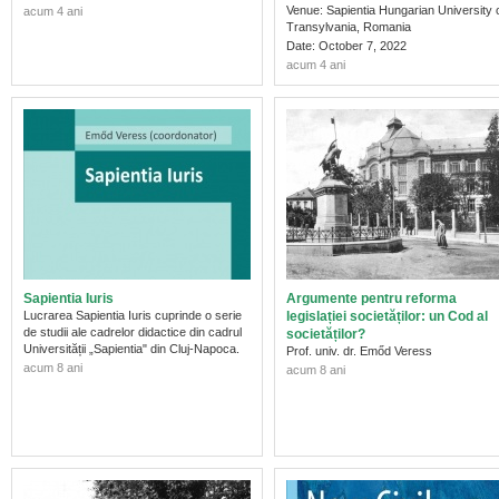
Venue:
Sapientia Hungarian University 
acum 4 ani
Transylvania, Romania
Date: October 7, 2022
acum 4 ani
Sapientia Iuris
Argumente pentru reforma
Lucrarea Sapientia Iuris cuprinde o serie
legislației societăților: un Cod al
de studii ale cadrelor didactice din cadrul
societăților?
Universității „Sapientia" din Cluj-Napoca.
Prof. univ. dr. Emőd Veress
acum 8 ani
acum 8 ani