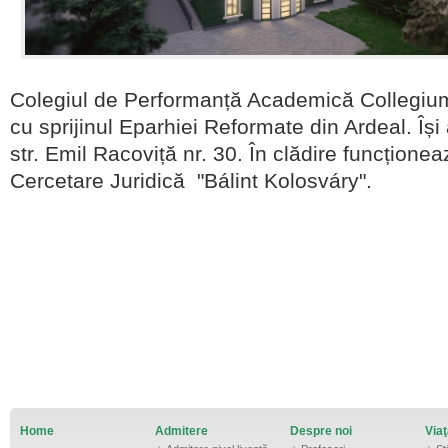
Colegiul de Performanță Academică Collegium I
cu sprijinul Eparhiei Reformate din Ardeal. Își
str. Emil Racoviță nr. 30. În clădire funcționea
Cercetare Juridică "Bálint
Kolosváry".
Home
Admitere
Despre noi
Via