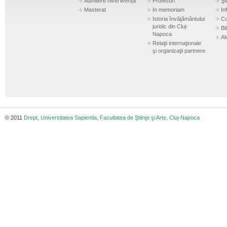
Admitere nivel livență
Profesori
Şti
Masterat
In memoriam
In
Istoria învăţământului
Co
juridic din Cluj-
Bi
Napoca
Al
Relaţii internaţionale
şi organizaţii partnere
© 2011
Drept, Universitatea Sapientia, Facultatea de Ştiinţe şi Arte, Cluj-Napoca