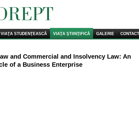
VIAŢA STUDENŢEASCĂ
Căutare
VIAŢA ŞTIINŢIFICĂ
GALERIE
CONTAC
Law and Commercial and Insolvency Law: An
cle of a Business Enterprise