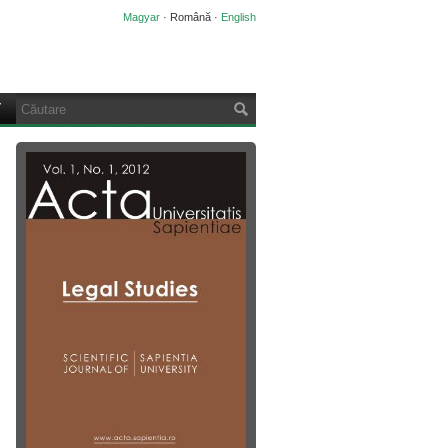
Magyar
·
Română
·
English
T